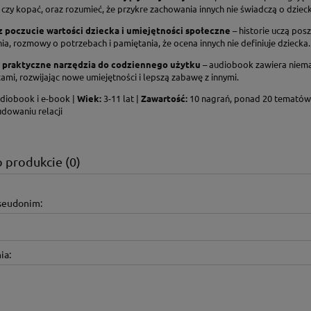
 czy kopać, oraz rozumieć, że przykre zachowania innych nie świadczą o dziec
 poczucie wartości dziecka i umiejętności społeczne
– historie uczą pos
a, rozmowy o potrzebach i pamiętania, że ocena innych nie definiuje dziecka.
 praktyczne narzędzia do codziennego użytku
– audiobook zawiera niema
cami, rozwijając nowe umiejętności i lepszą zabawę z innymi.
diobook i e-book |
Wiek:
3-11 lat |
Zawartość:
10 nagrań, ponad 20 tematów,
udowaniu relacji
o produkcie (0)
pseudonim:
ia: