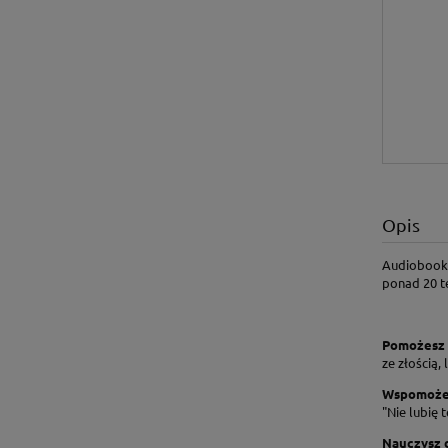
Opis
Audiobook i
ponad 20 t
Pomożesz 
ze złością
Wspomożes
"Nie lubię 
Nauczysz d