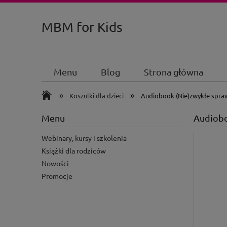
MBM for Kids
Menu
Blog
Strona główna
»
»
Koszulki dla dzieci
Audiobook (Nie)zwykłe sprawy
Menu
Audioboo
Webinary, kursy i szkolenia
Książki dla rodziców
Nowości
Promocje