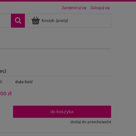
Zarejestruj się
Zaloguj się
Koszyk:
(pusty)
eci
ć:
duża ilość
00 zł
do koszyka
.
dodaj do przechowalni