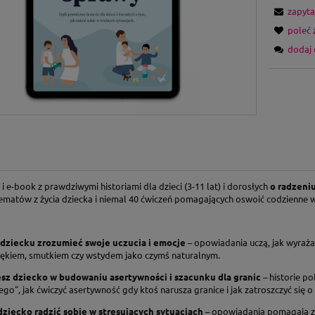
zapyta
poleć
dodaj 
 e-book z prawdziwymi historiami dla dzieci (3-11 lat) i dorosłych
o radzeni
ematów z życia dziecka i niemal 40 ćwiczeń pomagających oswoić codzienne 
dziecku zrozumieć swoje uczucia i emocje
– opowiadania uczą, jak wyrażać 
, lękiem, smutkiem czy wstydem jako czymś naturalnym.
z dziecko w budowaniu asertywności i szacunku dla granic
– historie p
tego", jak ćwiczyć asertywność gdy ktoś narusza granice i jak zatroszczyć się o 
ziecko radzić sobie w stresujących sytuacjach
– opowiadania pomagają za