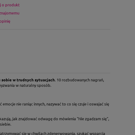
j o produkt
 znajomemu
opinię
u sobie w trudnych sytuacjach
. 10 rozbudowanych nagrań,
wyzwania w naturalny sposób.
emocje nie raniąc innych, nazywać to co się czuje i oswajać się
okazują, jak znajdować odwagę do mówienia "Nie zgadzam się",
siebie.
trzymywać się w chwilach zdenerwowania, szukać wsparcia