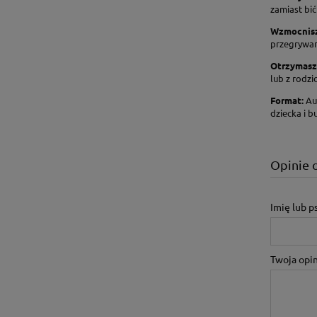
zamiast bić
Wzmocnisz
przegrywani
Otrzymasz
lub z rodzi
Format:
Au
dziecka i b
Opinie 
Imię lub 
Twoja opin