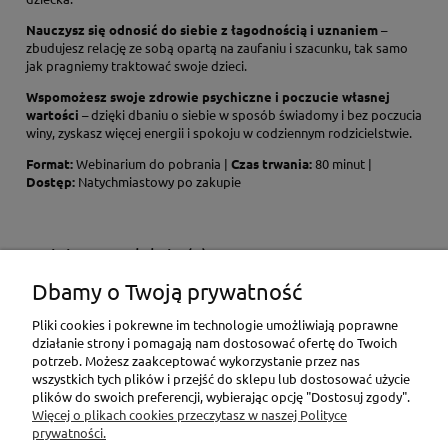
Nauczysz się odnosić do siebie z łagodnością i uznaniem
–
zbudujesz relację ze sobą opartą na zaufaniu i szacunku, tak samo
jak pragniemy traktować swoje dzieci.
Wspomożesz swoje zdrowie psychiczne i poczucie własnej
wartości
– dzięki dbaniu o siebie w sposób świadomy i bez poczucia
winy, zyskasz więcej energii i spokoju w codziennym rodzicielstwie.
Format:
Webinarium do pobrania |
Czas trwania:
80 minut |
Dostęp:
Natychmiastowy po zakupie
Opinie o produkcie (0)
Dbamy o Twoją prywatność
Imię lub pseudonim:
Pliki cookies i pokrewne im technologie umożliwiają poprawne
działanie strony i pomagają nam dostosować ofertę do Twoich
potrzeb. Możesz zaakceptować wykorzystanie przez nas
wszystkich tych plików i przejść do sklepu lub dostosować użycie
Twoja opinia:
plików do swoich preferencji, wybierając opcję "Dostosuj zgody".
Więcej o plikach cookies przeczytasz w naszej Polityce
prywatności.