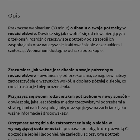
Opis
Praktyczne webinarium (80 minut)
o dbaniu o swoje potrzeby w
rodzicielstwie
. Dowiesz się, jak uwolnić się od niewspierających
przekonań, rozróżnić rzeczywiste potrzeby od strategii ich
zaspokajania oraz nauczysz się traktować siebie z szacunkiem i
czułością. Webinarium dostępne od razu po zakupie.
Zrozumiesz, jak ważne jest dbanie o swoje potrzeby w
rodzicielstwie
– uwolnisz się od przekonania, że najpierw należy
zatroszczyć się o wszystkich wokół, a dopiero później o siebie, co
rodzi frustracje i nieporozumienia.
Przyjrzysz się swoim rodzicielskim potrzebom w nowy sposób
–
dowiesz się, jaka jest różnica między rzeczywistymi potrzebami a
strategiami na ich zaspokajanie, oraz spojrzysz na zachcianki jako
ważne informacje i drogowskazy.
Otrzymasz narzędzia do zatroszzczenia się o siebie w
wymagającej codzienności
– poznasz sposoby, które pozwolą Ci
poczuć się lepiej i łagodniej, nie zaniedbując przy tym potrzeb
dziecka.