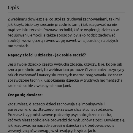
Opis
Z webinaru dowiesz się, co stoi za trudnymi zachowaniami, takimi
jak krzyk, bicie czy rzucanie przedmiotami, i jak reagować na nie
mądrze i skutecznie. Poznasz techniki, które wspierają dziecko w
regulowaniu emocji, a także sposoby, by jako rodzic zachować
spokój i wewnętrzną równowagę nawet w najbardziej napiętych
momentach.
Napady złości u dziecka - jak sobie radzić?
Jeśli Twoje dziecko często wybucha złością, krzyczy, bije, kopie lub
rzuca przedmiotami, to webinarium pomoże Ci zrozumieć przyczyny
takich zachowań i nauczy skutecznych metod reagowania. Poznasz
sprawdzone techniki uspokajania dziecka w trudnych momentach i
radzenia sobie z własnymi emocjami.
Czego się dowiesz:
Zrozumiesz, dlaczego dzieci zachowują się impulsywnie i
agresywnie, oraz dlaczego nie zawsze chcą słuchać rodziców.
Poznasz trzy podstawowe potrzeby psychologiczne dziecka,
których niezaspokojenie prowadzi do wybuchów złości. Dowiesz się,
jak reagować na napady agresji u dziecka i jak budować swoją
wewnętrzną równowagę w stresujących sytuacjach.