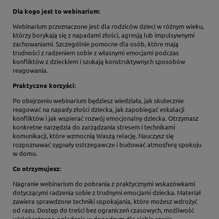
Dla kogo jest to webinarium:
Webinarium przeznaczone jest dla rodziców dzieci w różnym wieku,
którzy borykają się z napadami złości, agresją lub impulsywnymi
zachowaniami. Szczególnie pomocne dla osób, które mają
trudności z radzeniem sobie z własnymi emocjami podczas
konfliktów z dzieckiem i szukają konstruktywnych sposobów
reagowania.
Praktyczne korzyści:
Po obejrzeniu webinarium będziesz wiedziała, jak skutecznie
reagować na napady złości dziecka, jak zapobiegać eskalacji
konfliktów i jak wspierać rozwój emocjonalny dziecka. Otrzymasz
konkretne narzędzia do zarządzania stresem i technikami
komunikacji, które wzmocnią Waszą relację. Nauczysz się
rozpoznawać sygnały ostrzegawcze i budować atmosferę spokoju
w domu.
Co otrzymujesz:
Nagranie webinarium do pobrania z praktycznymi wskazówkami
dotyczącymi radzenia sobie z trudnymi emocjami dziecka. Materiał
zawiera sprawdzone techniki uspokajania, które możesz wdrożyć
od razu. Dostęp do treści bez ograniczeń czasowych, możliwość
wielokrotnego oglądania w dogodnym dla siebie czasie.