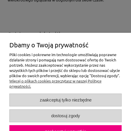
Opinie o produkcie (0)
Dbamy o Twoją prywatność
Imię lub pseudonim:
Pliki cookies i pokrewne im technologie umożliwiają poprawne
działanie strony i pomagają nam dostosować ofertę do Twoich
potrzeb. Możesz zaakceptować wykorzystanie przez nas
wszystkich tych plików i przejść do sklepu lub dostosować użycie
Twoja opinia:
plików do swoich preferencji, wybierając opcję "Dostosuj zgody".
Więcej o plikach cookies przeczytasz w naszej Polityce
prywatności.
zaakceptuj tylko niezbędne
wyślij
dostosuj zgody