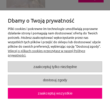
Dbamy o Twoją prywatność
Webinarium - Jak mówić, aby dzieci nas usłyszały
i z nami współpracowały?
Pliki cookies i pokrewne im technologie umożliwiają poprawne
działanie strony i pomagają nam dostosować ofertę do Twoich
potrzeb. Możesz zaakceptować wykorzystanie przez nas
64,00 zł
wszystkich tych plików i przejść do sklepu lub dostosować użycie
plików do swoich preferencji, wybierając opcję "Dostosuj zgody".
Więcej o plikach cookies przeczytasz w naszej Polityce
do koszyka
prywatności.
zaakceptuj tylko niezbędne
dostosuj zgody
zaakceptuj wszystkie
Stopka